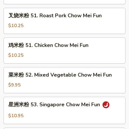
Fun
50.
Shrimp
叉
叉烧米粉 51. Roast Pork Chow Mei Fun
Chow
烧
Mei
米
$10.25
Fun
粉
51.
鸡
鸡米粉 51. Chicken Chow Mei Fun
Roast
米
Pork
粉
$10.25
Chow
51.
Mei
Chicken
菜
Fun
菜米粉 52. Mixed Vegetable Chow Mei Fun
Chow
米
Mei
粉
$9.95
Fun
52.
Mixed
星
星洲米粉 53. Singapore Chow Mei Fun
Vegetable
洲
Chow
米
$10.95
Mei
粉
Fun
53.