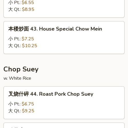
Mein
面
小 Pt.:
$6.55
42.
大 Qt.:
$8.95
Vegetable
Chow
本
本楼炒面 43. House Special Chow Mein
Mein
楼
炒
小 Pt.:
$7.25
面
大 Qt.:
$10.25
43.
House
Special
Chop Suey
Chow
w. White Rice
Mein
叉
叉烧什碎 44. Roast Pork Chop Suey
烧
什
小 Pt.:
$6.75
碎
大 Qt.:
$9.25
44.
Roast
鸡