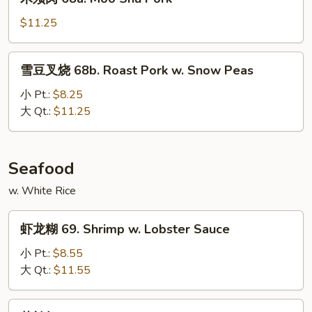
Pork
须
w.
肉
$11.25
Mixed
68a.
Vegs
Moo
雪
雪豆叉烧 68b. Roast Pork w. Snow Peas
Shu
豆
Pork
叉
小 Pt.:
$8.25
烧
大 Qt.:
$11.25
68b.
Roast
Pork
Seafood
w.
w. White Rice
Snow
Peas
虾
虾龙糊 69. Shrimp w. Lobster Sauce
龙
糊
小 Pt.:
$8.55
69.
大 Qt.:
$11.55
Shrimp
w.
芥