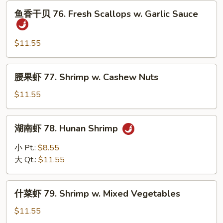
Fresh
鱼
鱼香干贝 76. Fresh Scallops w. Garlic Sauce
Scallops
香
w.
干
Broccoli
贝
$11.55
76.
Fresh
腰
腰果虾 77. Shrimp w. Cashew Nuts
Scallops
果
w.
虾
$11.55
Garlic
77.
Sauce
Shrimp
湖
湖南虾 78. Hunan Shrimp
w.
南
Cashew
虾
小 Pt.:
$8.55
Nuts
78.
大 Qt.:
$11.55
Hunan
Shrimp
什
什菜虾 79. Shrimp w. Mixed Vegetables
菜
虾
$11.55
79.