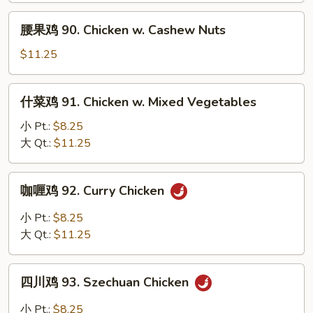
Moo
腰
腰果鸡 90. Chicken w. Cashew Nuts
Goo
果
Gai
鸡
$11.25
Pan
90.
Chicken
什
什菜鸡 91. Chicken w. Mixed Vegetables
w.
菜
Cashew
鸡
小 Pt.:
$8.25
Nuts
91.
大 Qt.:
$11.25
Chicken
w.
咖
咖喱鸡 92. Curry Chicken
Mixed
喱
Vegetables
鸡
小 Pt.:
$8.25
92.
大 Qt.:
$11.25
Curry
Chicken
四
四川鸡 93. Szechuan Chicken
川
鸡
小 Pt.:
$8.25