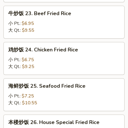
Fresh
Shrimp
牛
牛炒饭 23. Beef Fried Rice
Fried
炒
Rice
饭
小 Pt.:
$6.95
23.
大 Qt.:
$9.55
Beef
Fried
鸡
鸡炒饭 24. Chicken Fried Rice
Rice
炒
饭
小 Pt.:
$6.75
24.
大 Qt.:
$9.25
Chicken
Fried
海
海鲜炒饭 25. Seafood Fried Rice
Rice
鲜
炒
小 Pt.:
$7.25
饭
大 Qt.:
$10.55
25.
Seafood
本
本楼炒饭 26. House Special Fried Rice
Fried
楼