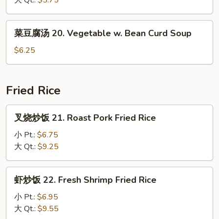
大 Qt.:
$5.75
汤
19.
菜
菜豆腐汤 20. Vegetable w. Bean Curd Soup
Wonton
豆
w.
腐
$6.25
Egg
汤
Drop
20.
Soup
Vegetable
Fried Rice
w.
Bean
叉
叉烧炒饭 21. Roast Pork Fried Rice
Curd
烧
Soup
炒
小 Pt.:
$6.75
饭
大 Qt.:
$9.25
21.
Roast
虾
虾炒饭 22. Fresh Shrimp Fried Rice
Pork
炒
Fried
饭
小 Pt.:
$6.95
Rice
22.
大 Qt.:
$9.55