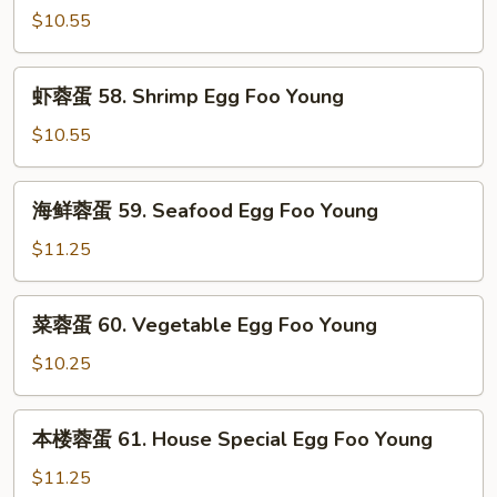
Foo
蛋
$10.55
Young
57.
Beef
虾
虾蓉蛋 58. Shrimp Egg Foo Young
Egg
蓉
Foo
蛋
$10.55
Young
58.
Shrimp
海
海鲜蓉蛋 59. Seafood Egg Foo Young
Egg
鲜
Foo
蓉
$11.25
Young
蛋
59.
菜
菜蓉蛋 60. Vegetable Egg Foo Young
Seafood
蓉
Egg
蛋
$10.25
Foo
60.
Young
Vegetable
本
本楼蓉蛋 61. House Special Egg Foo Young
Egg
楼
Foo
蓉
$11.25
Young