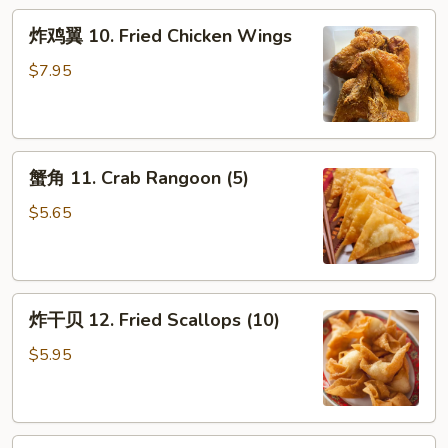
炸
炸鸡翼 10. Fried Chicken Wings
鸡
翼
$7.95
10.
Fried
Chicken
蟹
Wings
蟹角 11. Crab Rangoon (5)
角
11.
$5.65
Crab
Rangoon
(5)
炸
炸干贝 12. Fried Scallops (10)
干
贝
$5.95
12.
Fried
Scallops
薯