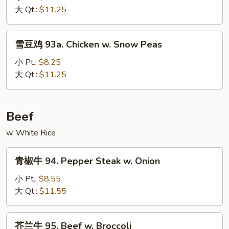
93.
大 Qt.:
$11.25
Szechuan
Chicken
雪
雪豆鸡 93a. Chicken w. Snow Peas
豆
鸡
小 Pt.:
$8.25
93a.
大 Qt.:
$11.25
Chicken
w.
Snow
Beef
Peas
w. White Rice
青
青椒牛 94. Pepper Steak w. Onion
椒
牛
小 Pt.:
$8.55
94.
大 Qt.:
$11.55
Pepper
Steak
芥
芥兰牛 95. Beef w. Broccoli
w.