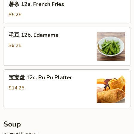
(10)
薯条 12a. French Fries
条
12a.
$5.25
French
Fries
毛
毛豆 12b. Edamame
豆
12b.
$6.25
Edamame
宝
宝宝盘 12c. Pu Pu Platter
宝
盘
$14.25
12c.
Pu
Pu
Platter
Soup
w. Fried Noodles