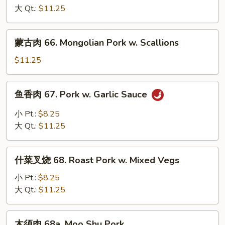
Broccoli
烧
大 Qt.:
$11.25
65.
Roast
蒙
蒙古肉 66. Mongolian Pork w. Scallions
Pork
古
w.
肉
$11.25
Mushrooms
66.
Mongolian
鱼
鱼香肉 67. Pork w. Garlic Sauce
Pork
香
w.
肉
小 Pt.:
$8.25
Scallions
67.
大 Qt.:
$11.25
Pork
w.
什
Garlic
什菜叉烧 68. Roast Pork w. Mixed Vegs
菜
Sauce
叉
小 Pt.:
$8.25
烧
大 Qt.:
$11.25
68.
Roast
木
木须肉 68a. Moo Shu Pork