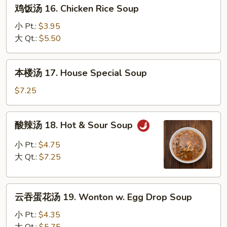
鸡
鸡饭汤 16. Chicken Rice Soup
Soup
饭
汤
小 Pt.:
$3.95
16.
大 Qt.:
$5.50
Chicken
Rice
本
本楼汤 17. House Special Soup
Soup
楼
汤
$7.25
17.
House
酸
酸辣汤 18. Hot & Sour Soup
Special
辣
Soup
汤
小 Pt.:
$4.75
18.
大 Qt.:
$7.25
Hot
&
云
Sour
云吞蛋花汤 19. Wonton w. Egg Drop Soup
吞
Soup
蛋
小 Pt.:
$4.35
花