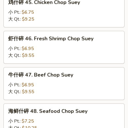
鸡什碎 45. Chicken Chop Suey
Pork
什
Chop
碎
小 Pt.:
$6.75
Suey
45.
大 Qt.:
$9.25
Chicken
Chop
虾
虾什碎 46. Fresh Shrimp Chop Suey
Suey
什
碎
小 Pt.:
$6.95
46.
大 Qt.:
$9.55
Fresh
Shrimp
牛
牛什碎 47. Beef Chop Suey
Chop
什
Suey
碎
小 Pt.:
$6.95
47.
大 Qt.:
$9.55
Beef
Chop
海
海鲜什碎 48. Seafood Chop Suey
Suey
鲜
什
小 Pt.:
$7.25
碎