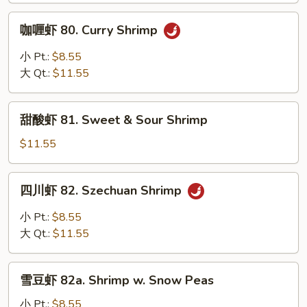
Shrimp
咖
咖喱虾 80. Curry Shrimp
w.
喱
Mixed
虾
小 Pt.:
$8.55
Vegetables
80.
大 Qt.:
$11.55
Curry
Shrimp
甜
甜酸虾 81. Sweet & Sour Shrimp
酸
虾
$11.55
81.
Sweet
四
四川虾 82. Szechuan Shrimp
&
川
Sour
虾
小 Pt.:
$8.55
Shrimp
82.
大 Qt.:
$11.55
Szechuan
Shrimp
雪
雪豆虾 82a. Shrimp w. Snow Peas
豆
虾
小 Pt.:
$8.55