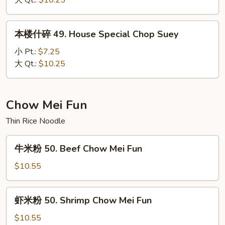
大 Qt.:
$10.25
48.
Seafood
本
本楼什碎 49. House Special Chop Suey
Chop
楼
Suey
什
小 Pt.:
$7.25
碎
大 Qt.:
$10.25
49.
House
Special
Chow Mei Fun
Chop
Thin Rice Noodle
Suey
牛
牛米粉 50. Beef Chow Mei Fun
米
粉
$10.55
50.
Beef
虾
虾米粉 50. Shrimp Chow Mei Fun
Chow
米
Mei
粉
$10.55