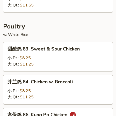
82a.
大 Qt.:
$11.55
Shrimp
w.
Snow
Poultry
Peas
w. White Rice
甜
甜酸鸡 83. Sweet & Sour Chicken
酸
鸡
小 Pt.:
$8.25
83.
大 Qt.:
$11.25
Sweet
&
芥
芥兰鸡 84. Chicken w. Broccoli
Sour
兰
Chicken
鸡
小 Pt.:
$8.25
84.
大 Qt.:
$11.25
Chicken
w.
宫
宫保鸡 86. Kung Po Chicken
Broccoli