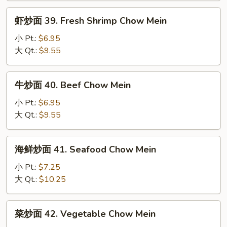
Roast
虾
虾炒面 39. Fresh Shrimp Chow Mein
Pork
炒
Chow
面
小 Pt.:
$6.95
Mein
39.
大 Qt.:
$9.55
Fresh
Shrimp
牛
牛炒面 40. Beef Chow Mein
Chow
炒
Mein
面
小 Pt.:
$6.95
40.
大 Qt.:
$9.55
Beef
Chow
海
海鲜炒面 41. Seafood Chow Mein
Mein
鲜
炒
小 Pt.:
$7.25
面
大 Qt.:
$10.25
41.
Seafood
菜
菜炒面 42. Vegetable Chow Mein
Chow
炒