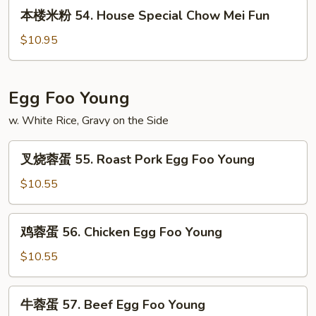
本
Singapore
本楼米粉 54. House Special Chow Mei Fun
楼
Chow
米
$10.95
Mei
粉
Fun
54.
House
Egg Foo Young
Special
w. White Rice, Gravy on the Side
Chow
Mei
叉
Fun
叉烧蓉蛋 55. Roast Pork Egg Foo Young
烧
蓉
$10.55
蛋
55.
鸡
鸡蓉蛋 56. Chicken Egg Foo Young
Roast
蓉
Pork
蛋
$10.55
Egg
56.
Foo
Chicken
牛
Young
牛蓉蛋 57. Beef Egg Foo Young
Egg
蓉