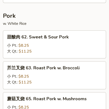
蛋
61.
House
Pork
Special
w. White Rice
Egg
Foo
甜
Young
甜酸肉 62. Sweet & Sour Pork
酸
肉
小 Pt.:
$8.25
62.
大 Qt.:
$11.25
Sweet
&
芥
芥兰叉烧 63. Roast Pork w. Broccoli
Sour
兰
Pork
叉
小 Pt.:
$8.25
烧
大 Qt.:
$11.25
63.
Roast
蘑
蘑菇叉烧 65. Roast Pork w. Mushrooms
Pork
菇
w.
叉
小 Pt.:
$8.25