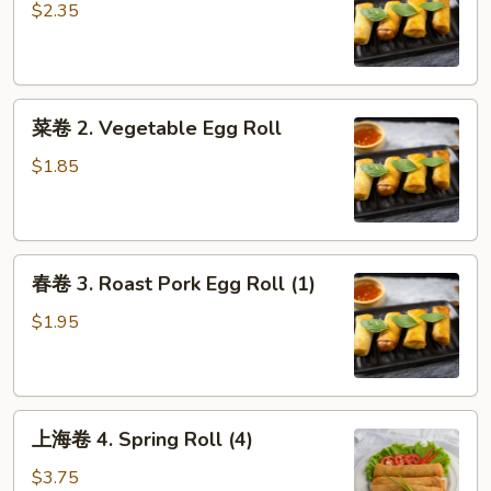
1.
$2.35
Shrimp
Egg
Roll
菜
(1)
菜卷 2. Vegetable Egg Roll
卷
2.
$1.85
Vegetable
Egg
Roll
春
春卷 3. Roast Pork Egg Roll (1)
卷
3.
$1.95
Roast
Pork
Egg
上
Roll
上海卷 4. Spring Roll (4)
海
(1)
卷
$3.75