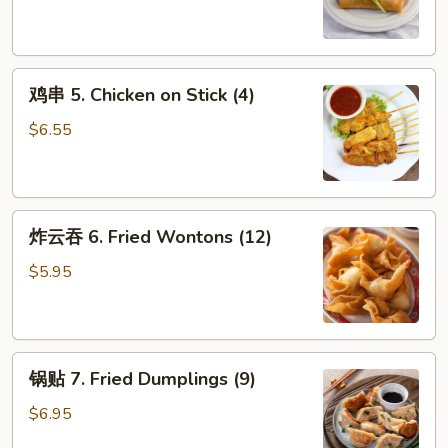
4.
Spring
Roll
鸡
(4)
鸡串 5. Chicken on Stick (4)
串
5.
$6.55
Chicken
on
Stick
炸
(4)
炸云吞 6. Fried Wontons (12)
云
吞
$5.95
6.
Fried
Wontons
锅
(12)
锅贴 7. Fried Dumplings (9)
贴
7.
$6.95
Fried