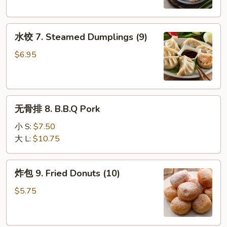
Dumplings
(9)
水
水饺 7. Steamed Dumplings (9)
饺
7.
$6.95
Steamed
Dumplings
(9)
无
无骨排 8. B.B.Q Pork
骨
排
小 S:
$7.50
8.
大 L:
$10.75
B.B.Q
Pork
炸
炸包 9. Fried Donuts (10)
包
9.
$5.75
Fried
Donuts
(10)