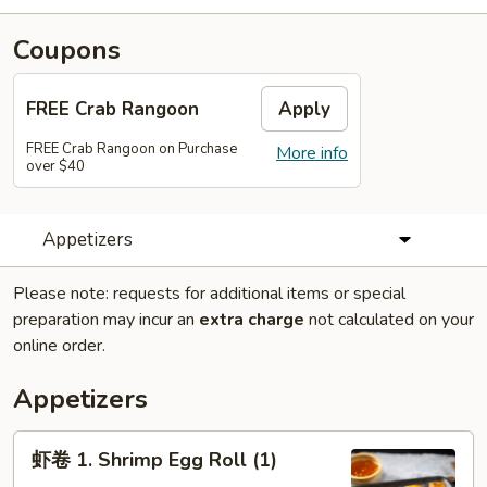
Coupons
FREE Crab Rangoon
Apply
FREE Crab Rangoon on Purchase
More info
over $40
Appetizers
Please note: requests for additional items or special
preparation may incur an
extra charge
not calculated on your
online order.
Appetizers
虾
虾卷 1. Shrimp Egg Roll (1)
卷