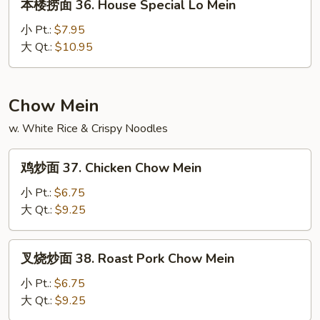
本楼捞面 36. House Special Lo Mein
Mein
楼
捞
小 Pt.:
$7.95
面
大 Qt.:
$10.95
36.
House
Special
Chow Mein
Lo
w. White Rice & Crispy Noodles
Mein
鸡
鸡炒面 37. Chicken Chow Mein
炒
面
小 Pt.:
$6.75
37.
大 Qt.:
$9.25
Chicken
Chow
叉
叉烧炒面 38. Roast Pork Chow Mein
Mein
烧
炒
小 Pt.:
$6.75
面
大 Qt.:
$9.25
38.