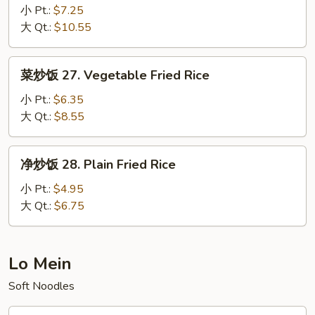
Rice
炒
小 Pt.:
$7.25
饭
大 Qt.:
$10.55
26.
House
菜
菜炒饭 27. Vegetable Fried Rice
Special
炒
Fried
饭
小 Pt.:
$6.35
Rice
27.
大 Qt.:
$8.55
Vegetable
Fried
净
净炒饭 28. Plain Fried Rice
Rice
炒
饭
小 Pt.:
$4.95
28.
大 Qt.:
$6.75
Plain
Fried
Rice
Lo Mein
Soft Noodles
净