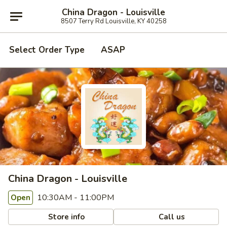
China Dragon - Louisville
8507 Terry Rd Louisville, KY 40258
Select Order Type
ASAP
China Dragon - Louisville
10:30AM - 11:00PM
Open
Store info
Call us