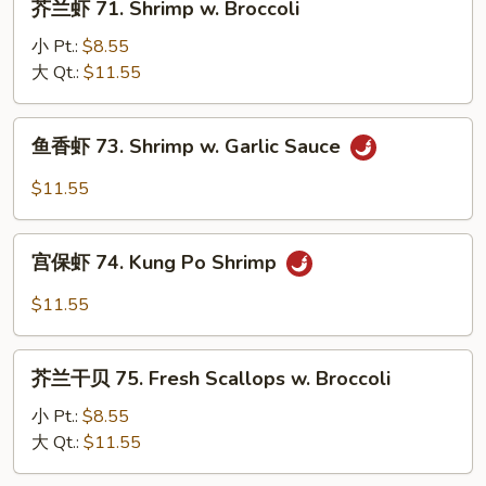
芥兰虾 71. Shrimp w. Broccoli
Lobster
兰
Sauce
虾
小 Pt.:
$8.55
71.
大 Qt.:
$11.55
Shrimp
w.
鱼
鱼香虾 73. Shrimp w. Garlic Sauce
Broccoli
香
虾
$11.55
73.
Shrimp
宫
w.
宫保虾 74. Kung Po Shrimp
保
Garlic
虾
$11.55
Sauce
74.
Kung
芥
Po
芥兰干贝 75. Fresh Scallops w. Broccoli
兰
Shrimp
干
小 Pt.:
$8.55
贝
大 Qt.:
$11.55
75.