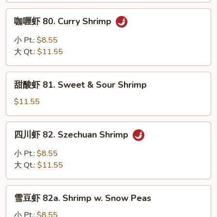
Shrimp
咖
咖喱虾 80. Curry Shrimp
w.
喱
Mixed
虾
小 Pt.:
$8.55
Vegetables
80.
大 Qt.:
$11.55
Curry
Shrimp
甜
甜酸虾 81. Sweet & Sour Shrimp
酸
虾
$11.55
81.
Sweet
四
四川虾 82. Szechuan Shrimp
&
川
Sour
虾
小 Pt.:
$8.55
Shrimp
82.
大 Qt.:
$11.55
Szechuan
Shrimp
雪
雪豆虾 82a. Shrimp w. Snow Peas
豆
虾
小 Pt.:
$8.55