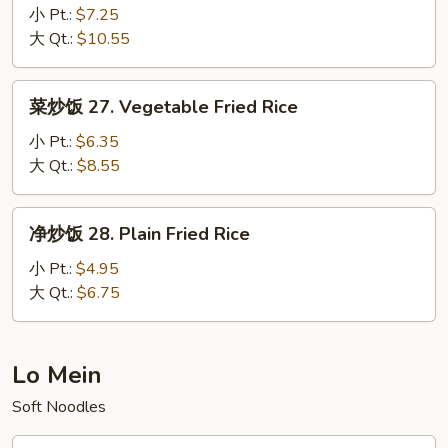
Rice
炒
小 Pt.:
$7.25
饭
大 Qt.:
$10.55
26.
House
菜
菜炒饭 27. Vegetable Fried Rice
Special
炒
Fried
饭
小 Pt.:
$6.35
Rice
27.
大 Qt.:
$8.55
Vegetable
Fried
净
净炒饭 28. Plain Fried Rice
Rice
炒
饭
小 Pt.:
$4.95
28.
大 Qt.:
$6.75
Plain
Fried
Rice
Lo Mein
Soft Noodles
净