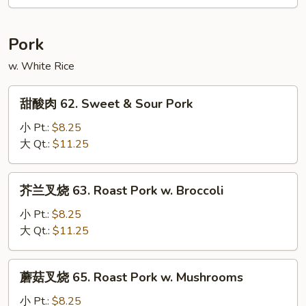
蛋
61.
House
Pork
Special
w. White Rice
Egg
Foo
甜
Young
甜酸肉 62. Sweet & Sour Pork
酸
肉
小 Pt.:
$8.25
62.
大 Qt.:
$11.25
Sweet
&
芥
芥兰叉烧 63. Roast Pork w. Broccoli
Sour
兰
Pork
叉
小 Pt.:
$8.25
烧
大 Qt.:
$11.25
63.
Roast
蘑
蘑菇叉烧 65. Roast Pork w. Mushrooms
Pork
菇
w.
叉
小 Pt.:
$8.25