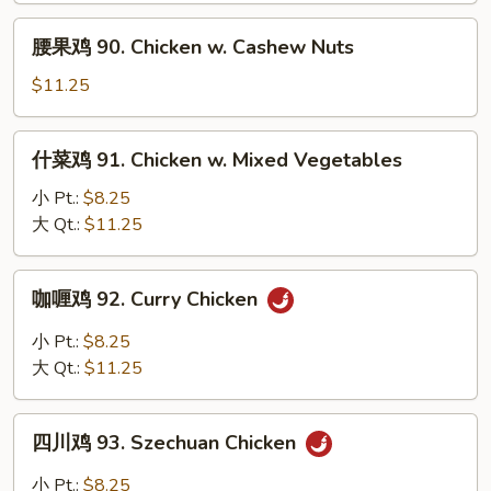
Moo
腰
腰果鸡 90. Chicken w. Cashew Nuts
Goo
果
Gai
鸡
$11.25
Pan
90.
Chicken
什
什菜鸡 91. Chicken w. Mixed Vegetables
w.
菜
Cashew
鸡
小 Pt.:
$8.25
Nuts
91.
大 Qt.:
$11.25
Chicken
w.
咖
咖喱鸡 92. Curry Chicken
Mixed
喱
Vegetables
鸡
小 Pt.:
$8.25
92.
大 Qt.:
$11.25
Curry
Chicken
四
四川鸡 93. Szechuan Chicken
川
鸡
小 Pt.:
$8.25