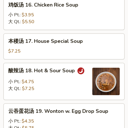
鸡
鸡饭汤 16. Chicken Rice Soup
Soup
饭
汤
小 Pt.:
$3.95
16.
大 Qt.:
$5.50
Chicken
Rice
本
本楼汤 17. House Special Soup
Soup
楼
汤
$7.25
17.
House
酸
酸辣汤 18. Hot & Sour Soup
Special
辣
Soup
汤
小 Pt.:
$4.75
18.
大 Qt.:
$7.25
Hot
&
云
Sour
云吞蛋花汤 19. Wonton w. Egg Drop Soup
吞
Soup
蛋
小 Pt.:
$4.35
花