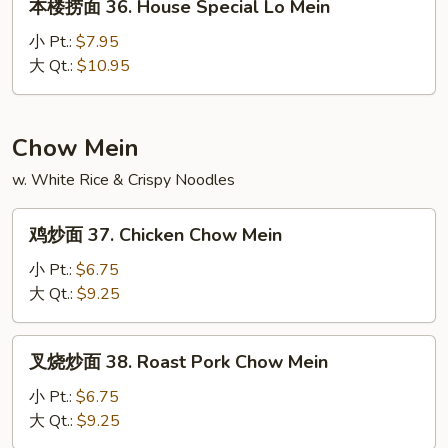
本楼捞面 36. House Special Lo Mein
Mein
楼
捞
小 Pt.:
$7.95
面
大 Qt.:
$10.95
36.
House
Special
Chow Mein
Lo
w. White Rice & Crispy Noodles
Mein
鸡
鸡炒面 37. Chicken Chow Mein
炒
面
小 Pt.:
$6.75
37.
大 Qt.:
$9.25
Chicken
Chow
叉
叉烧炒面 38. Roast Pork Chow Mein
Mein
烧
炒
小 Pt.:
$6.75
面
大 Qt.:
$9.25
38.