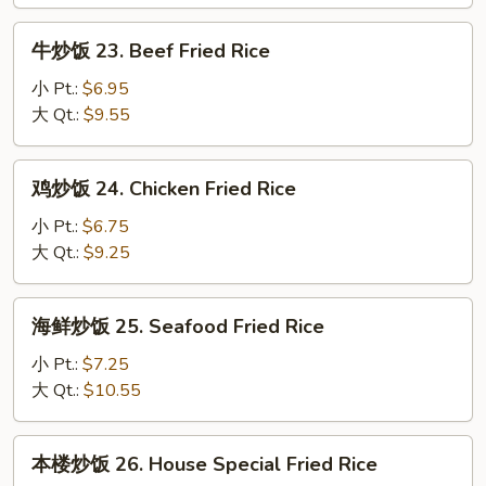
Fresh
Shrimp
牛
牛炒饭 23. Beef Fried Rice
Fried
炒
Rice
饭
小 Pt.:
$6.95
23.
大 Qt.:
$9.55
Beef
Fried
鸡
鸡炒饭 24. Chicken Fried Rice
Rice
炒
饭
小 Pt.:
$6.75
24.
大 Qt.:
$9.25
Chicken
Fried
海
海鲜炒饭 25. Seafood Fried Rice
Rice
鲜
炒
小 Pt.:
$7.25
饭
大 Qt.:
$10.55
25.
Seafood
本
本楼炒饭 26. House Special Fried Rice
Fried
楼