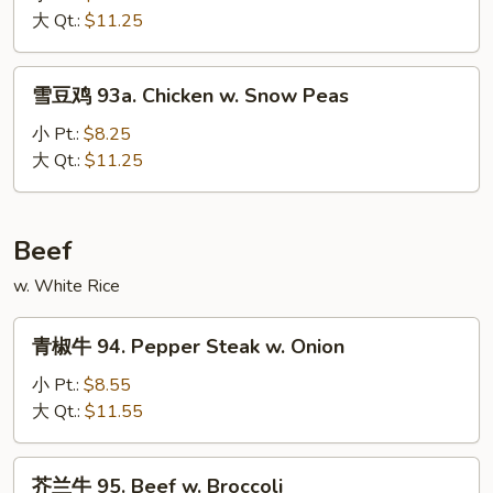
93.
大 Qt.:
$11.25
Szechuan
Chicken
雪
雪豆鸡 93a. Chicken w. Snow Peas
豆
鸡
小 Pt.:
$8.25
93a.
大 Qt.:
$11.25
Chicken
w.
Snow
Beef
Peas
w. White Rice
青
青椒牛 94. Pepper Steak w. Onion
椒
牛
小 Pt.:
$8.55
94.
大 Qt.:
$11.55
Pepper
Steak
芥
芥兰牛 95. Beef w. Broccoli
w.