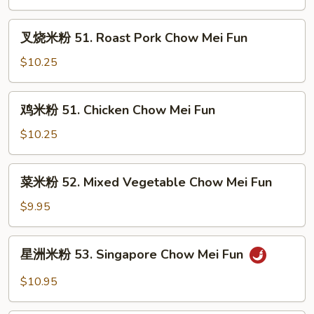
Fun
50.
Shrimp
叉
叉烧米粉 51. Roast Pork Chow Mei Fun
Chow
烧
Mei
米
$10.25
Fun
粉
51.
鸡
鸡米粉 51. Chicken Chow Mei Fun
Roast
米
Pork
粉
$10.25
Chow
51.
Mei
Chicken
菜
Fun
菜米粉 52. Mixed Vegetable Chow Mei Fun
Chow
米
Mei
粉
$9.95
Fun
52.
Mixed
星
星洲米粉 53. Singapore Chow Mei Fun
Vegetable
洲
Chow
米
$10.95
Mei
粉
Fun
53.