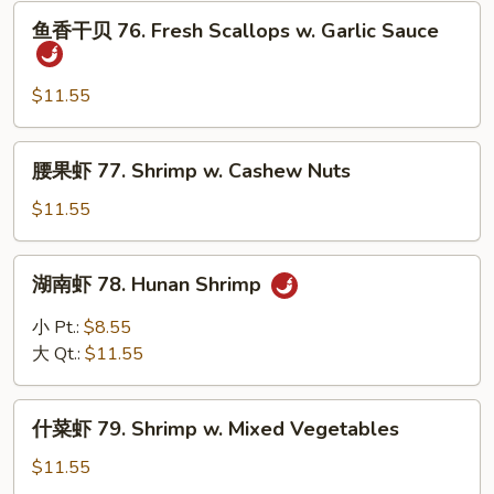
Fresh
鱼
鱼香干贝 76. Fresh Scallops w. Garlic Sauce
Scallops
香
w.
干
Broccoli
贝
$11.55
76.
Fresh
腰
腰果虾 77. Shrimp w. Cashew Nuts
Scallops
果
w.
虾
$11.55
Garlic
77.
Sauce
Shrimp
湖
湖南虾 78. Hunan Shrimp
w.
南
Cashew
虾
小 Pt.:
$8.55
Nuts
78.
大 Qt.:
$11.55
Hunan
Shrimp
什
什菜虾 79. Shrimp w. Mixed Vegetables
菜
虾
$11.55
79.