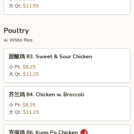
82a.
大 Qt.:
$11.55
Shrimp
w.
Snow
Poultry
Peas
w. White Rice
甜
甜酸鸡 83. Sweet & Sour Chicken
酸
鸡
小 Pt.:
$8.25
83.
大 Qt.:
$11.25
Sweet
&
芥
芥兰鸡 84. Chicken w. Broccoli
Sour
兰
Chicken
鸡
小 Pt.:
$8.25
84.
大 Qt.:
$11.25
Chicken
w.
宫
宫保鸡 86. Kung Po Chicken
Broccoli