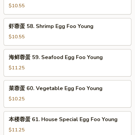
Foo
蛋
$10.55
Young
57.
Beef
虾
虾蓉蛋 58. Shrimp Egg Foo Young
Egg
蓉
Foo
蛋
$10.55
Young
58.
Shrimp
海
海鲜蓉蛋 59. Seafood Egg Foo Young
Egg
鲜
Foo
蓉
$11.25
Young
蛋
59.
菜
菜蓉蛋 60. Vegetable Egg Foo Young
Seafood
蓉
Egg
蛋
$10.25
Foo
60.
Young
Vegetable
本
本楼蓉蛋 61. House Special Egg Foo Young
Egg
楼
Foo
蓉
$11.25
Young