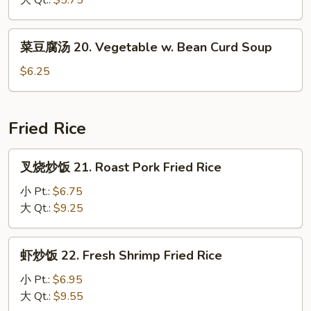
大 Qt.:
$5.75
汤
19.
菜
菜豆腐汤 20. Vegetable w. Bean Curd Soup
Wonton
豆
w.
腐
$6.25
Egg
汤
Drop
20.
Soup
Vegetable
Fried Rice
w.
Bean
叉
叉烧炒饭 21. Roast Pork Fried Rice
Curd
烧
Soup
炒
小 Pt.:
$6.75
饭
大 Qt.:
$9.25
21.
Roast
虾
虾炒饭 22. Fresh Shrimp Fried Rice
Pork
炒
Fried
饭
小 Pt.:
$6.95
Rice
22.
大 Qt.:
$9.55