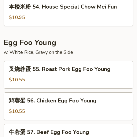
本
Singapore
本楼米粉 54. House Special Chow Mei Fun
楼
Chow
米
$10.95
Mei
粉
Fun
54.
House
Egg Foo Young
Special
w. White Rice, Gravy on the Side
Chow
Mei
叉
Fun
叉烧蓉蛋 55. Roast Pork Egg Foo Young
烧
蓉
$10.55
蛋
55.
鸡
鸡蓉蛋 56. Chicken Egg Foo Young
Roast
蓉
Pork
蛋
$10.55
Egg
56.
Foo
Chicken
牛
Young
牛蓉蛋 57. Beef Egg Foo Young
Egg
蓉