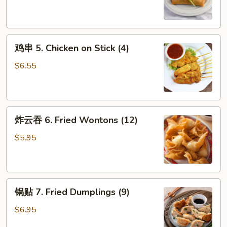
4.
Spring
Roll
鸡
(4)
鸡串 5. Chicken on Stick (4)
串
5.
$6.55
Chicken
on
Stick
炸
(4)
炸云吞 6. Fried Wontons (12)
云
吞
$5.95
6.
Fried
Wontons
锅
(12)
锅贴 7. Fried Dumplings (9)
贴
7.
$6.95
Fried