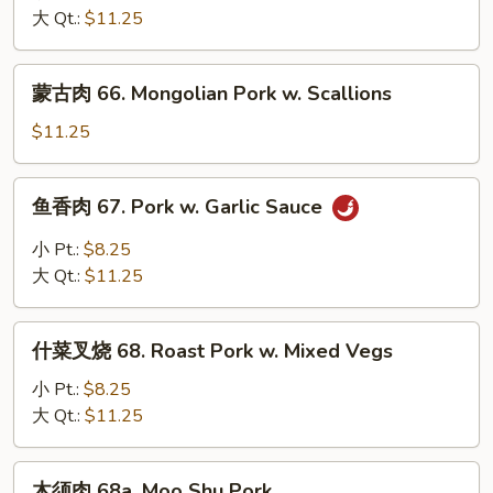
Broccoli
烧
大 Qt.:
$11.25
65.
Roast
蒙
蒙古肉 66. Mongolian Pork w. Scallions
Pork
古
w.
肉
$11.25
Mushrooms
66.
Mongolian
鱼
鱼香肉 67. Pork w. Garlic Sauce
Pork
香
w.
肉
小 Pt.:
$8.25
Scallions
67.
大 Qt.:
$11.25
Pork
w.
什
Garlic
什菜叉烧 68. Roast Pork w. Mixed Vegs
菜
Sauce
叉
小 Pt.:
$8.25
烧
大 Qt.:
$11.25
68.
Roast
木
木须肉 68a. Moo Shu Pork