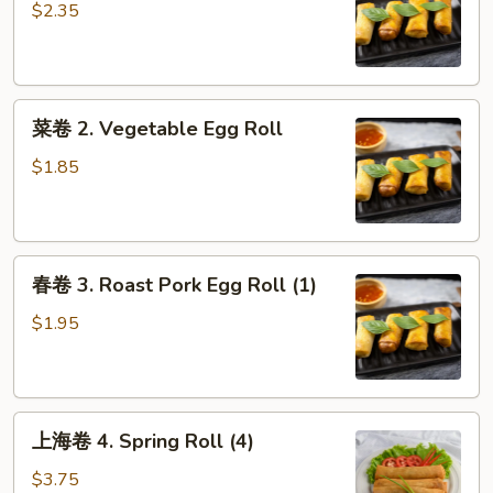
1.
$2.35
Shrimp
Egg
Roll
菜
(1)
菜卷 2. Vegetable Egg Roll
卷
2.
$1.85
Vegetable
Egg
Roll
春
春卷 3. Roast Pork Egg Roll (1)
卷
3.
$1.95
Roast
Pork
Egg
上
Roll
上海卷 4. Spring Roll (4)
海
(1)
卷
$3.75