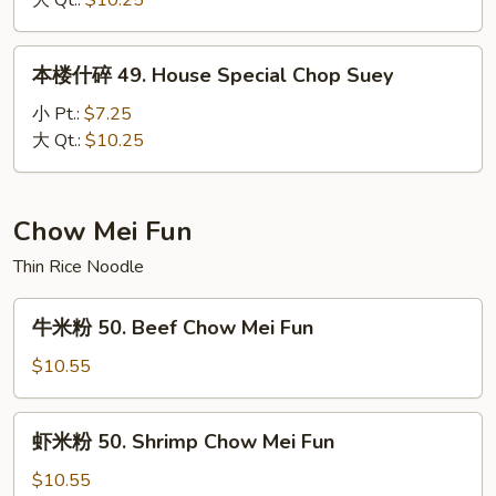
大 Qt.:
$10.25
48.
Seafood
本
本楼什碎 49. House Special Chop Suey
Chop
楼
Suey
什
小 Pt.:
$7.25
碎
大 Qt.:
$10.25
49.
House
Special
Chow Mei Fun
Chop
Thin Rice Noodle
Suey
牛
牛米粉 50. Beef Chow Mei Fun
米
粉
$10.55
50.
Beef
虾
虾米粉 50. Shrimp Chow Mei Fun
Chow
米
Mei
粉
$10.55