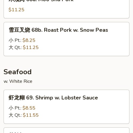
Pork
须
w.
肉
$11.25
Mixed
68a.
Vegs
Moo
雪
雪豆叉烧 68b. Roast Pork w. Snow Peas
Shu
豆
Pork
叉
小 Pt.:
$8.25
烧
大 Qt.:
$11.25
68b.
Roast
Pork
Seafood
w.
w. White Rice
Snow
Peas
虾
虾龙糊 69. Shrimp w. Lobster Sauce
龙
糊
小 Pt.:
$8.55
69.
大 Qt.:
$11.55
Shrimp
w.
芥