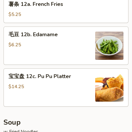
(10)
薯条 12a. French Fries
条
12a.
$5.25
French
Fries
毛
毛豆 12b. Edamame
豆
12b.
$6.25
Edamame
宝
宝宝盘 12c. Pu Pu Platter
宝
盘
$14.25
12c.
Pu
Pu
Platter
Soup
w. Fried Noodles