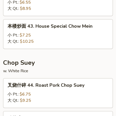
Mein
面
小 Pt.:
$6.55
42.
大 Qt.:
$8.95
Vegetable
Chow
本
本楼炒面 43. House Special Chow Mein
Mein
楼
炒
小 Pt.:
$7.25
面
大 Qt.:
$10.25
43.
House
Special
Chop Suey
Chow
w. White Rice
Mein
叉
叉烧什碎 44. Roast Pork Chop Suey
烧
什
小 Pt.:
$6.75
碎
大 Qt.:
$9.25
44.
Roast
鸡