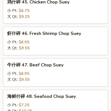
鸡什碎 45. Chicken Chop Suey
Pork
什
Chop
碎
小 Pt.:
$6.75
Suey
45.
大 Qt.:
$9.25
Chicken
Chop
虾
虾什碎 46. Fresh Shrimp Chop Suey
Suey
什
碎
小 Pt.:
$6.95
46.
大 Qt.:
$9.55
Fresh
Shrimp
牛
牛什碎 47. Beef Chop Suey
Chop
什
Suey
碎
小 Pt.:
$6.95
47.
大 Qt.:
$9.55
Beef
Chop
海
海鲜什碎 48. Seafood Chop Suey
Suey
鲜
什
小 Pt.:
$7.25
碎