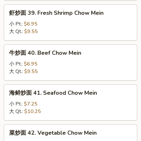
Roast
虾
虾炒面 39. Fresh Shrimp Chow Mein
Pork
炒
Chow
面
小 Pt.:
$6.95
Mein
39.
大 Qt.:
$9.55
Fresh
Shrimp
牛
牛炒面 40. Beef Chow Mein
Chow
炒
Mein
面
小 Pt.:
$6.95
40.
大 Qt.:
$9.55
Beef
Chow
海
海鲜炒面 41. Seafood Chow Mein
Mein
鲜
炒
小 Pt.:
$7.25
面
大 Qt.:
$10.25
41.
Seafood
菜
菜炒面 42. Vegetable Chow Mein
Chow
炒