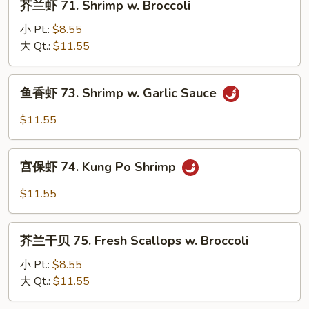
芥兰虾 71. Shrimp w. Broccoli
Lobster
兰
Sauce
虾
小 Pt.:
$8.55
71.
大 Qt.:
$11.55
Shrimp
w.
鱼
鱼香虾 73. Shrimp w. Garlic Sauce
Broccoli
香
虾
$11.55
73.
Shrimp
宫
w.
宫保虾 74. Kung Po Shrimp
保
Garlic
虾
$11.55
Sauce
74.
Kung
芥
Po
芥兰干贝 75. Fresh Scallops w. Broccoli
兰
Shrimp
干
小 Pt.:
$8.55
贝
大 Qt.:
$11.55
75.