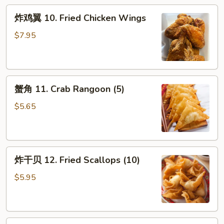
炸
炸鸡翼 10. Fried Chicken Wings
鸡
翼
$7.95
10.
Fried
Chicken
蟹
Wings
蟹角 11. Crab Rangoon (5)
角
11.
$5.65
Crab
Rangoon
(5)
炸
炸干贝 12. Fried Scallops (10)
干
贝
$5.95
12.
Fried
Scallops
薯