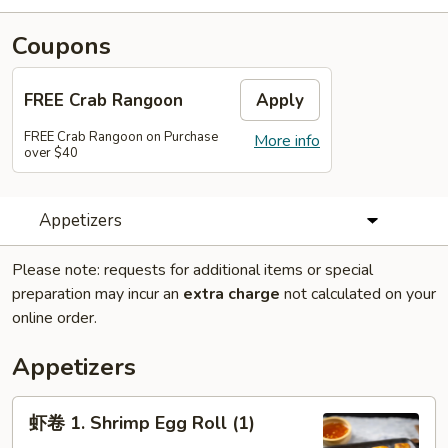
Coupons
FREE Crab Rangoon
Apply
FREE Crab Rangoon on Purchase
More info
over $40
Appetizers
Please note: requests for additional items or special
preparation may incur an
extra charge
not calculated on your
online order.
Appetizers
虾
虾卷 1. Shrimp Egg Roll (1)
卷