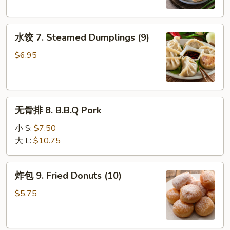
Dumplings
(9)
水
水饺 7. Steamed Dumplings (9)
饺
7.
$6.95
Steamed
Dumplings
(9)
无
无骨排 8. B.B.Q Pork
骨
排
小 S:
$7.50
8.
大 L:
$10.75
B.B.Q
Pork
炸
炸包 9. Fried Donuts (10)
包
9.
$5.75
Fried
Donuts
(10)